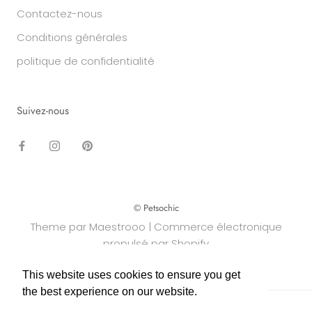
Contactez-nous
Conditions générales
politique de confidentialité
Suivez-nous
© Petsochic
Theme par Maestrooo |
Commerce électronique
propulsé par Shopify
This website uses cookies to ensure you get
This website uses cookies to ensure you get
the best experience on our website.
the best experience on our website.
Learn More
Learn More