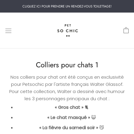
Aller
CLIQUEZ ICI POUR PRENDRE UN RENDEZ-VOUS TOILETTAGE!
au
contenu
Colliers pour chats 1
Nos colliers pour chat ont été conçus en exclusivité
pour Petsochic par l'artiste français Walter Glassof.
Pour cette collection, Walter a dessiné avec humour
les 3 personnages principaux du chat :
« Gros chat »
🐈
« Le chat masqué »
😺
« La fièvre du samedi soir »
😼