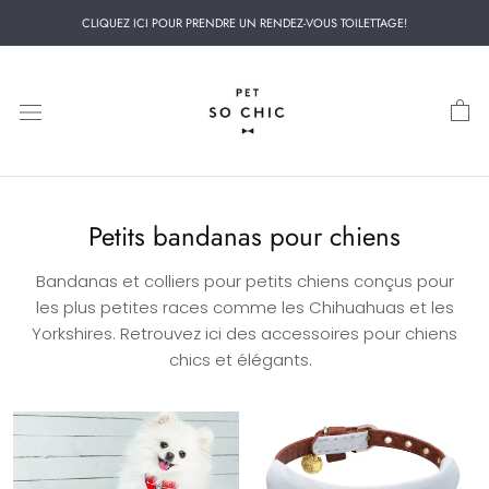
Aller
CLIQUEZ ICI POUR PRENDRE UN RENDEZ-VOUS TOILETTAGE!
au
contenu
Petits bandanas pour chiens
Bandanas et colliers pour petits chiens conçus
pour
les plus petites races comme les Chihuahuas et les
Yorkshires.
Retrouvez ici des accessoires pour chiens
chics et élégants.