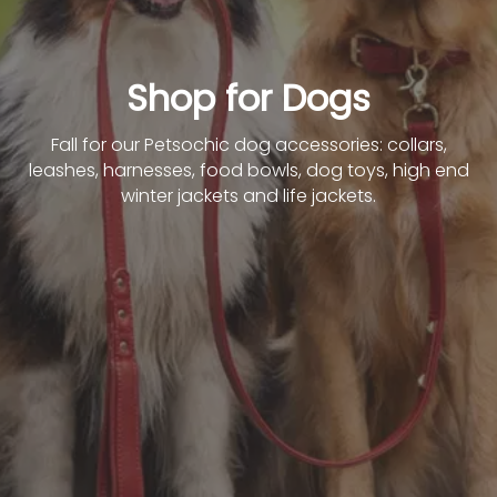
Shop for Dogs
Fall for our Petsochic dog accessories: collars,
leashes, harnesses, food bowls, dog toys, high end
winter jackets and life jackets.