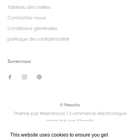
Tableau des tailles
Contactez-nous
Conditions générales
politique de confidentialité
Suivez-nous
© Petsochic
Theme par Maestrooo |
Commerce électronique
propulsé par Shopify
This website uses cookies to ensure you get
This website uses cookies to ensure you get