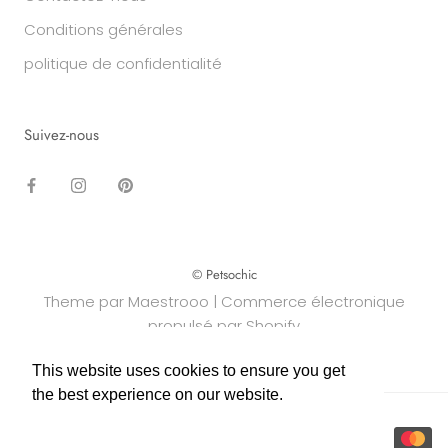
Conditions générales
politique de confidentialité
Suivez-nous
© Petsochic
Theme par Maestrooo |
Commerce électronique
propulsé par Shopify
This website uses cookies to ensure you get
This website uses cookies to ensure you get
the best experience on our website.
the best experience on our website.
Learn More
Learn More