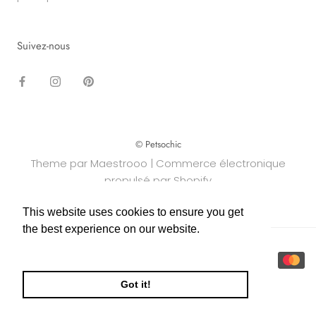
Suivez-nous
© Petsochic
Theme par Maestrooo |
Commerce électronique
propulsé par Shopify
This website uses cookies to ensure you get
This website uses cookies to ensure you get
the best experience on our website.
the best experience on our website.
Learn More
Learn More
Got it!
Got it!