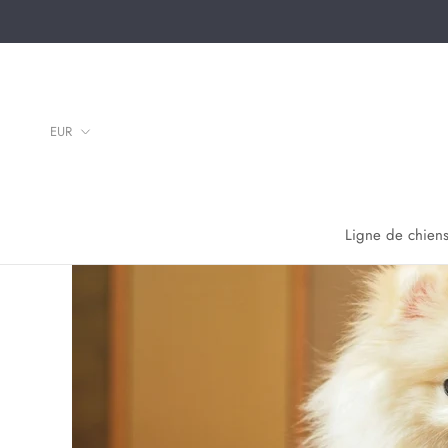
Aller
au
contenu
Ligne de chiens
Ligne de chiens