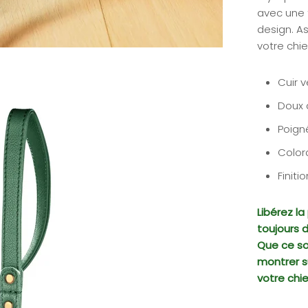
avec une 
design. As
votre chie
Cuir v
Doux 
Poign
Color
Finiti
Libérez l
toujours d
Que ce so
montrer su
votre chien