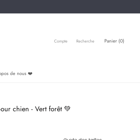
Panier (
0
)
Compte
Recherche
opos de nous ❤️
our chien - Vert forêt 💚
Guide des tailles