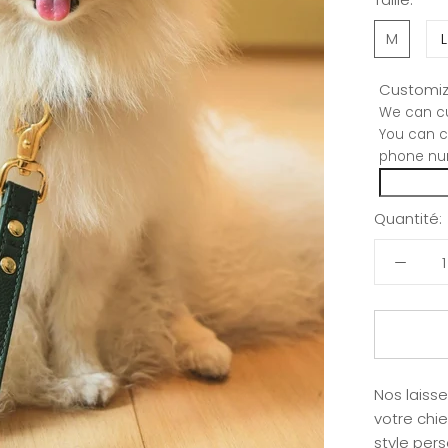
M
L
Customiz
We can cu
You can c
phone nu
Quantité:
Nos laiss
votre chi
style pers