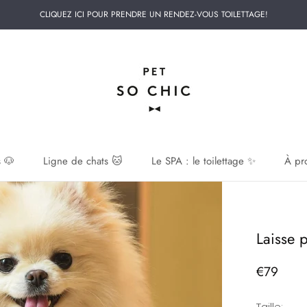
CLIQUEZ ICI POUR PRENDRE UN RENDEZ-VOUS TOILETTAGE!
 🐶
Ligne de chats 🐱
Le SPA : le toilettage ✨
À pr
 🐶
Laisse p
€79
Taille: