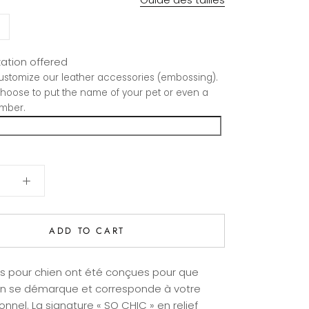
ation offered
stomize our leather accessories (embossing).
hoose to put the name of your pet or even a
mber.
ADD TO CART
es pour chien ont été conçues pour que
en se démarque et corresponde à votre
onnel.
La signature «
SO CHIC
»
en relief