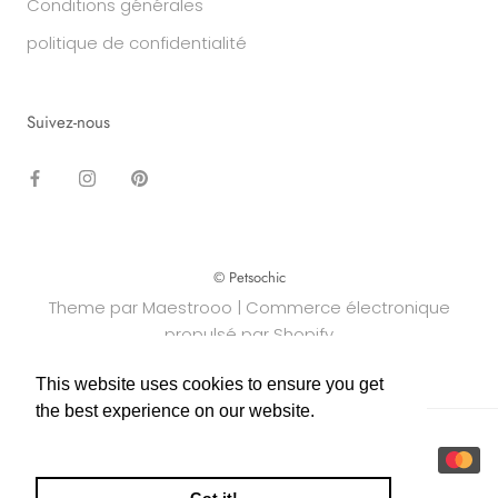
Conditions générales
politique de confidentialité
Suivez-nous
© Petsochic
Theme par Maestrooo |
Commerce électronique
propulsé par Shopify
This website uses cookies to ensure you get
This website uses cookies to ensure you get
the best experience on our website.
the best experience on our website.
Learn More
Learn More