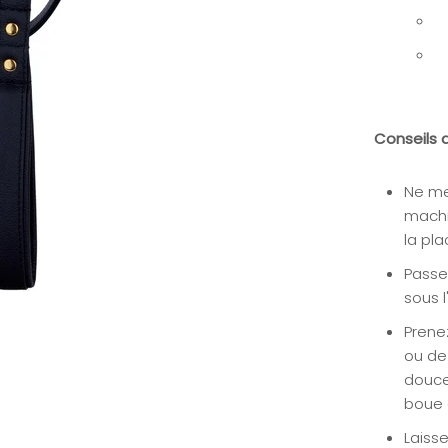
Conseils 
Ne me
machin
la pla
Passez
sous l
Prene
ou de
douce
boue 
Laisse