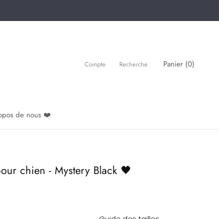
Panier (
0
)
Compte
Recherche
opos de nous ❤️
pour chien - Mystery Black 🖤
Guide des tailles