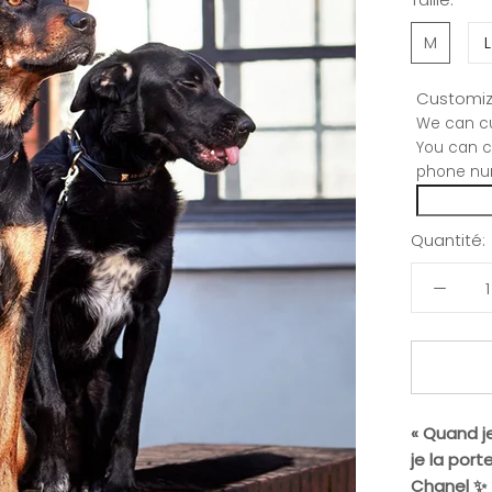
M
L
Customiz
We can cu
You can c
phone nu
Quantité:
« Quand je
je la port
Chanel ✨