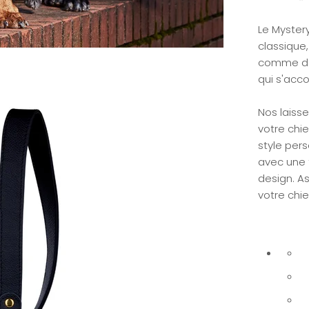
Le Myster
classique,
comme de 
qui s'acc
Nos laiss
votre chi
style pers
avec une 
design. As
votre chie