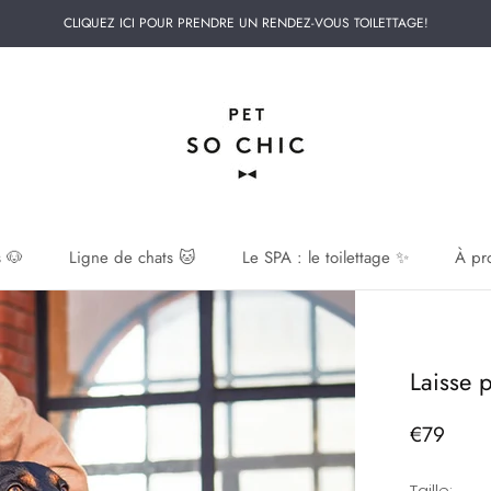
CLIQUEZ ICI POUR PRENDRE UN RENDEZ-VOUS TOILETTAGE!
 🐶
Ligne de chats 🐱
Le SPA : le toilettage ✨
À pr
 🐶
Laisse 
€79
Taille: