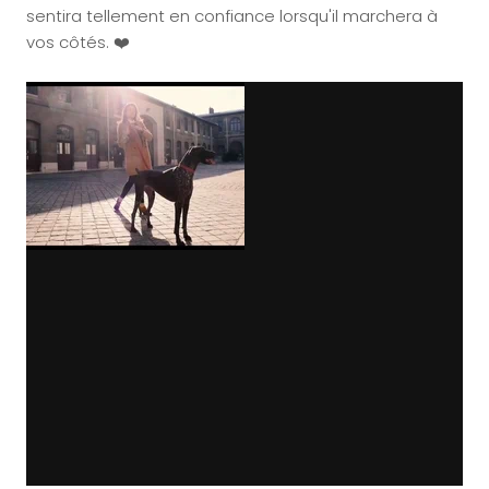
sentira tellement en confiance lorsqu'il marchera à
vos côtés. ❤️