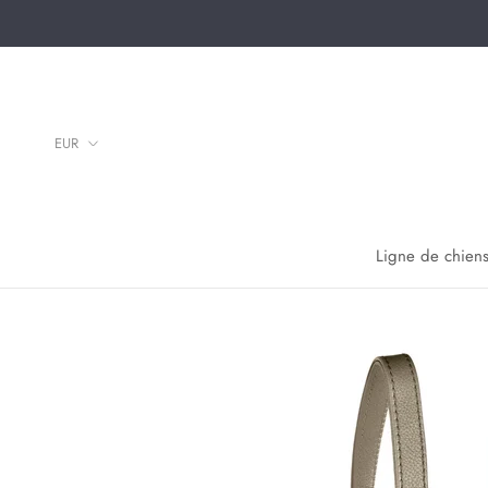
Aller
au
contenu
Ligne de chiens
Ligne de chiens