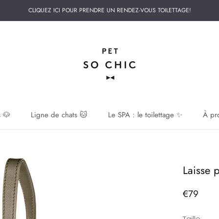
CLIQUEZ ICI POUR PRENDRE UN RENDEZ-VOUS TOILETTAGE!
 🐶
Ligne de chats 🐱
Le SPA : le toilettage ✨
À pr
 🐶
Laisse 
€79
Taille: