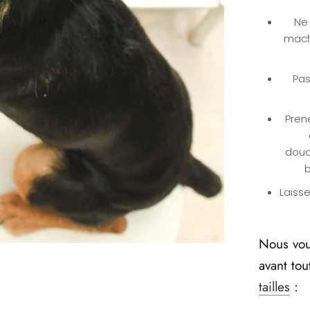
Ne 
machi
Pas
Pren
douc
b
Laisse
Nous vou
avant to
tailles
: