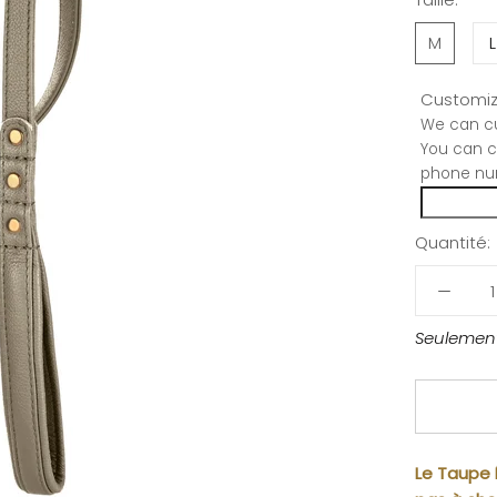
M
L
Customiz
We can cu
You can c
phone nu
Quantité:
Seulement
Le Taupe 