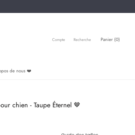
Panier (
0
)
Compte
Recherche
opos de nous ❤️
pour chien - Taupe Éternel 🤎
Guide des tailles