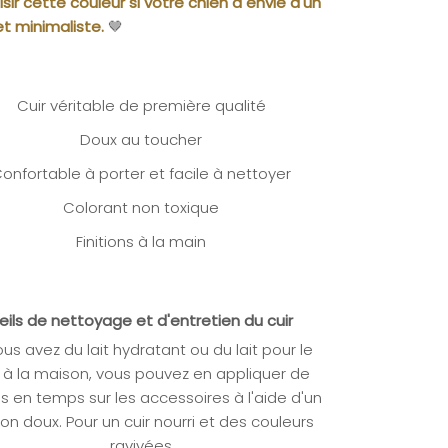
sir cette couleur si votre chien a envie d'un
et minimaliste.
🤎
Cuir véritable de première qualité
Doux au toucher
onfortable à porter et facile à nettoyer
Colorant non toxique
Finitions à la main
ils de nettoyage et d'entretien du cuir
ous avez du lait hydratant ou du lait pour le
r à la maison, vous pouvez en appliquer
de
 en temps sur les accessoires à l'aide d'un
fon doux. Pour un cuir nourri et des couleurs
ravivées