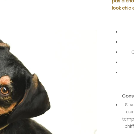
pas à choi
look chic 
C
Conse
Si v
cui
temps
chif