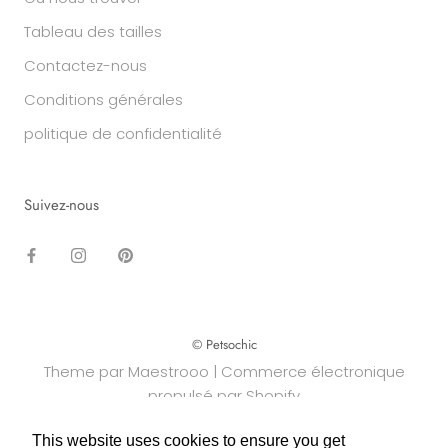
Tableau des tailles
Contactez-nous
Conditions générales
politique de confidentialité
Suivez-nous
© Petsochic
Theme par Maestrooo |
Commerce électronique
propulsé par Shopify
This website uses cookies to ensure you get
This website uses cookies to ensure you get