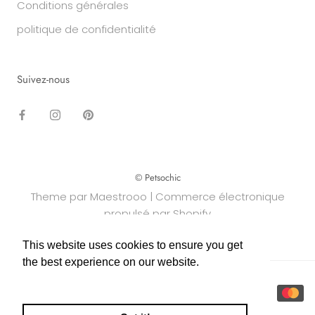
Conditions générales
politique de confidentialité
Suivez-nous
© Petsochic
Theme par Maestrooo |
Commerce électronique
propulsé par Shopify
This website uses cookies to ensure you get
This website uses cookies to ensure you get
the best experience on our website.
the best experience on our website.
Learn More
Learn More